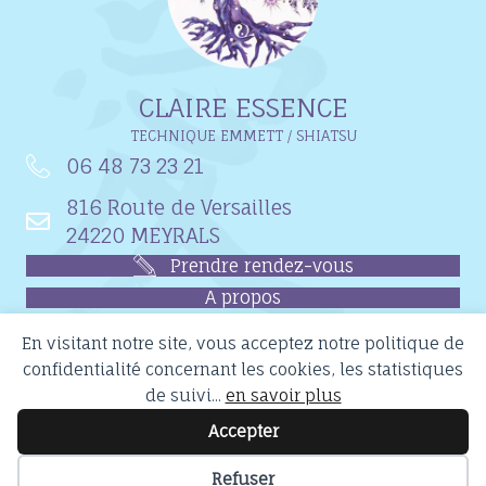
CLAIRE ESSENCE
TECHNIQUE EMMETT / SHIATSU
06 48 73 23 21
816 Route de Versailles
24220 MEYRALS
Prendre rendez-vous
A propos
Tarifs
En visitant notre site, vous acceptez notre politique de
Formations
confidentialité concernant les cookies, les statistiques
de suivi...
en savoir plus
Accepter
© 2026 Claire Essence
Refuser
Création du site internet : CYBCREA.COM
-
Mentions